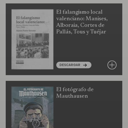
El falangismo local
valenciano: Manises,
Alboraia, Cortes de
Pallás, Tous y Tuéjar
DESCARGAR
Autor
Aurora Fuster
El fotógrafo de
Serrano
Mauthausen
Editorial
Diputació de
València. Delegació
de Memòria