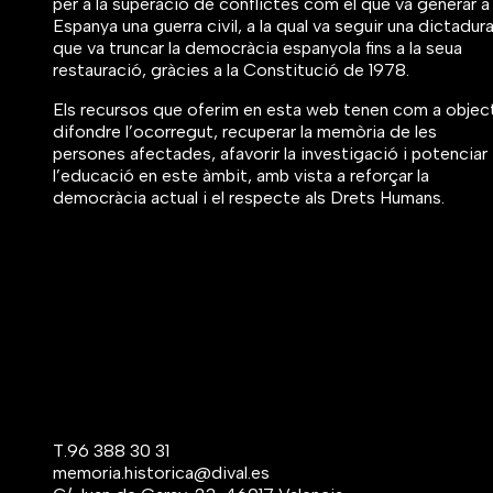
per a la superació de conflictes com el que va generar a
Espanya una guerra civil, a la qual va seguir una dictadur
que va truncar la democràcia espanyola fins a la seua
restauració, gràcies a la Constitució de 1978.
Els recursos que oferim en esta web tenen com a objec
difondre l’ocorregut, recuperar la memòria de les
persones afectades, afavorir la investigació i potenciar
l’educació en este àmbit, amb vista a reforçar la
democràcia actual i el respecte als Drets Humans.
T.
96 388 30 31
memoria.historica@dival.es