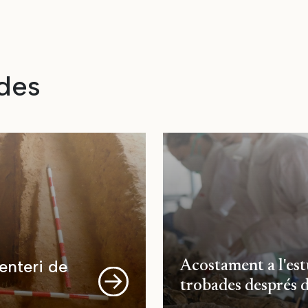
des
enteri de
Acostament a l'est
trobades després 