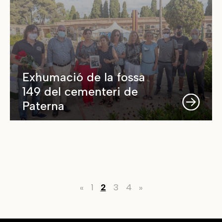
Exhumació de la fossa
149 del cementeri de
Paterna
«
1
2
3
4
»