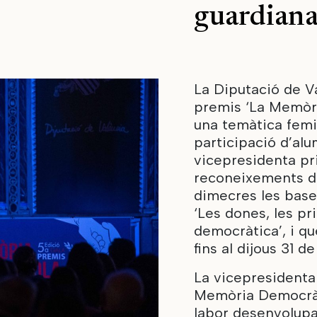
guardiana
La Diputació de V
premis ‘La Memòria
una temàtica femi
participació d’alu
vicepresidenta pri
reconeixements de
dimecres les base
‘Les dones, les p
democràtica’, i qu
fins al dijous 31 de
La vicepresidenta
Memòria Democràti
labor desenvolupa