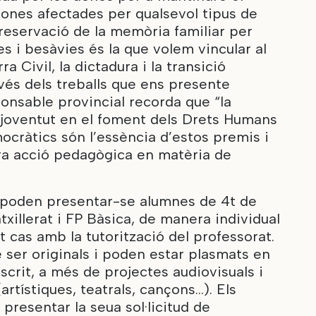
sones afectades per qualsevol tipus de
preservació de la memòria familiar per
es i besàvies és la que volem vincular al
a Civil, la dictadura i la transició
vés dels treballs que ens presente
ponsable provincial recorda que “la
a joventut en el foment dels Drets Humans
mocràtics són l’essència d’estos premis i
tra acció pedagògica en matèria de
 poden presentar-se alumnes de 4t de
atxillerat i FP Bàsica, de manera individual
ot cas amb la tutorització del professorat.
e ser originals i poden estar plasmats en
scrit, a més de projectes audiovisuals i
artístiques, teatrals, cançons…). Els
presentar la seua sol·licitud de