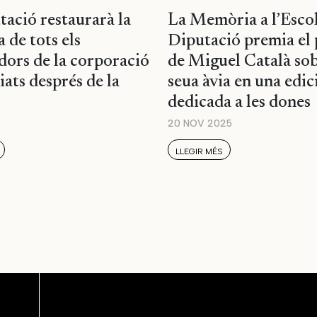
tació restaurarà la
La Memòria a l’Escol
 de tots els
Diputació premia el 
dors de la corporació
de Miguel Català sob
iats després de la
seua àvia en una edic
dedicada a les dones
5
20 NOV 2025
LLEGIR MÉS