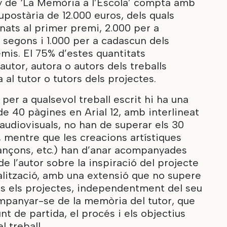
y de ‘La Memòria a l’Escola’ compta amb
postària de 12.000 euros, dels quals
nats al primer premi, 2.000 per a
 segons i 1.000 per a cadascun dels
mis. El 75% d’estes quantitats
autor, autora o autors dels treballs
a al tutor o tutors dels projectes.
 per a qualsevol treball escrit hi ha una
e 40 pàgines en Arial 12, amb interlineat
d’audiovisuals, no han de superar els 30
, mentre que les creacions artístiques
cançons, etc.) han d’anar acompanyades
 l’autor sobre la inspiració del projecte
ualització, amb una extensió que no supere
ots els projectes, independentment del seu
mpanyar-se de la memòria del tutor, que
nt de partida, el procés i els objectius
 treball.