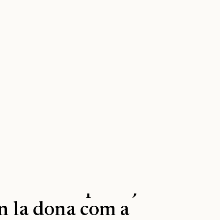
VAL
CAST
ció convoca els seus
 Memòria per a joves
en la dona com a