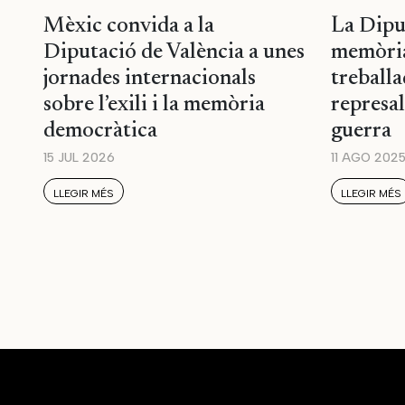
Mèxic convida a la
La Dipu
Diputació de València a unes
memòria
jornades internacionals
treballa
sobre l’exili i la memòria
represal
democràtica
guerra
15 JUL 2026
11 AGO 202
LLEGIR MÉS
LLEGIR MÉS