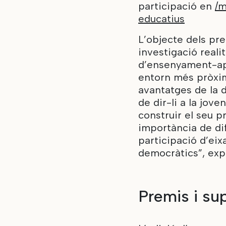
participació en
/m
educatius
L’objecte dels pre
investigació reali
d’ensenyament-ap
entorn més pròxim
avantatges de la d
de dir-li a la jov
construir el seu p
importància de di
participació d’eix
democràtics”, expl
Premis i su