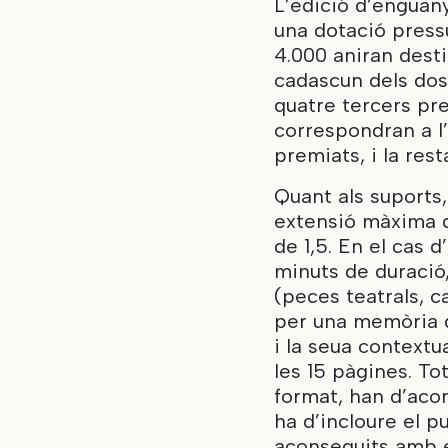
L’edició d’enguan
una dotació pressu
4.000 aniran desti
cadascun dels dos
quatre tercers pre
correspondran a l’
premiats, i la rest
Quant als suports,
extensió màxima d
de 1,5. En el cas 
minuts de duració
(peces teatrals, 
per una memòria de
i la seua context
les 15 pàgines. T
format, han d’aco
ha d’incloure el pu
aconseguits amb el