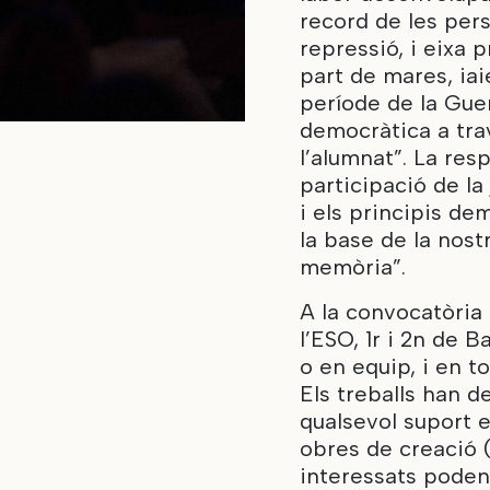
record de les per
repressió, i eixa 
part de mares, iai
període de la Guerr
democràtica a tra
l’alumnat”. La res
participació de l
i els principis de
la base de la nos
memòria”.
A la convocatòria
l’ESO, 1r i 2n de B
o en equip, i en t
Els treballs han d
qualsevol suport e
obres de creació (
interessats poden 