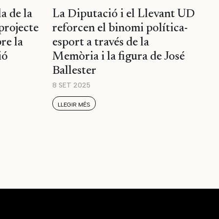
a de la
La Diputació i el Llevant UD
projecte
reforcen el binomi política-
re la
esport a través de la
ió
Memòria i la figura de José
Ballester
8 SET 2025
LLEGIR MÉS