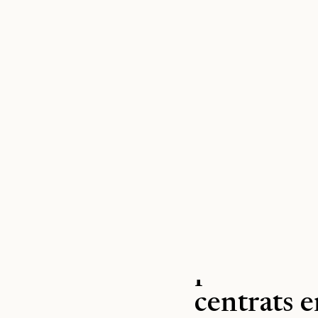
12 MARÇ 2025
La Diputa
premis de
centrats 