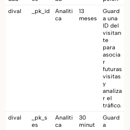
dival
_pk_id
Analíti
13
Guard
ca
meses
a una
ID del
visitan
te
para
asocia
r
futuras
visitas
y
analiza
r el
tráfico.
dival
_pk_s
Analíti
30
Guard
es
ca
minut
a