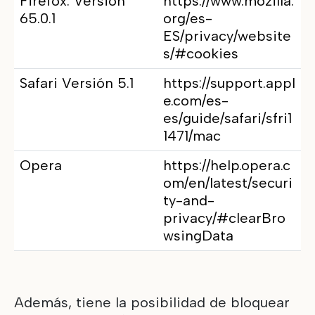
Firefox. Versión
https://www.mozilla.
65.0.1
org/es-
ES/privacy/website
s/#cookies
Safari Versión 5.1
https://support.appl
e.com/es-
es/guide/safari/sfri1
1471/mac
Opera
https://help.opera.c
om/en/latest/securi
ty-and-
privacy/#clearBro
wsingData
Además, tiene la posibilidad de bloquear