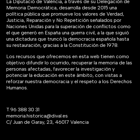
La Diputació de València, a través de su Delegación de
1939, por motivos de salubridad, el campo
1997,
El artefacto perverso
es una de las
Memoria Democrática, desarrolla desde 2015 una
fue clausurado y los presos redistribuidos.
grandes obras de la historieta española, que
política pública que promueve los valores de Verdad,
Alrededor de 12.000 fueron trasladados a un
por fin vuelve a estar disponible en una
Justicia, Reparación y No Repetición señalados por
campo bastante desconocido: el Campo de
nueva edición.
Naciones Unidas para la superación de conflictos como
Concentración de Portaceli (Serra). El
el que generó en España una guerra civil, a la que siguió
campo tuvo una población «flotante» de
una dictadura que truncó la democracia española hasta
entre 4.000 y 5.000 internos pero a finales
su restauración, gracias a la Constitución de 1978.
de 1939 con la llegada de los presos de
Los recursos que ofrecemos en esta web tienen como
Albatera, la cifra subió de golpe hasta los
objetivo difundir lo ocurrido, recuperar la memoria de las
12.000-15.000 internos, momento en que la
personas afectadas, favorecer la investigación y
situación se convirtió en catastrófica para
potenciar la educación en este ámbito, con vistas a
todos ellos. Finalmente el campo fue
reforzar nuestra democracia y el respeto a los Derechos
Humanos.
desmantelado entre finales de diciembre de
1941 y enero de 1942. Las 168 páginas de
este libro configuran un relato de estos
T.
96 388 30 31
hechos, con material gráfico, documentos,
memoria.historica@dival.es
testigos y estudios sobre el campo para su
C/ Juan de Garay, 23, 46017 Valencia
divulgación y conocimiento. Las distintas
colaboraciones y entrevistas están
publicadas respetando la lengua original del