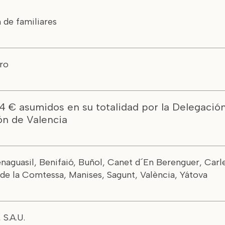
 de familiares
ro
34 € asumidos en su totalidad por la Delegació
ón de Valencia
enaguasil, Benifaió, Buñol, Canet d´En Berenguer, Carlet
 de la Comtessa, Manises, Sagunt, València, Yátova
S.A.U.