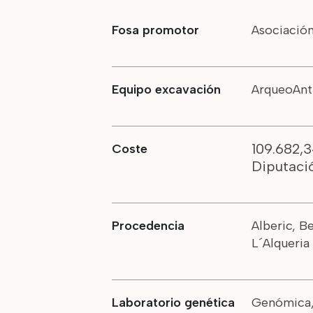
Fosa promotor
Asociación
Equipo excavación
ArqueoAnt
109.682,
Coste
Diputaci
Procedencia
Alberic, B
L´Alqueria
Laboratorio genética
Genómica, 