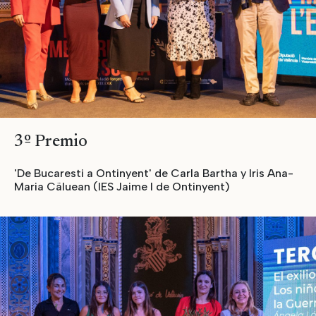
3º Premio
'De Bucaresti a Ontinyent' de Carla Bartha y Iris Ana-
Maria Cäluean (IES Jaime I de Ontinyent)