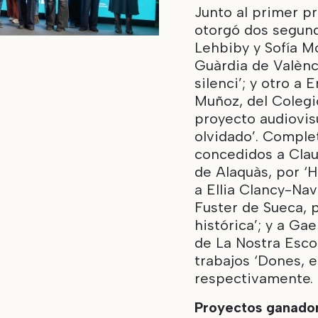
Junto al primer p
otorgó dos segun
Lehbiby y Sofía Mo
Guàrdia de Valènci
silenci’; y otro a
Muñoz, del Colegi
proyecto audiovisu
olvidado’. Comple
concedidos a Clau
de Alaquàs, por ‘H
a Ellia Clancy-Nav
Fuster de Sueca, 
histórica’; y a Ga
de La Nostra Esco
trabajos ‘Dones, el
respectivamente.
Proyectos ganado