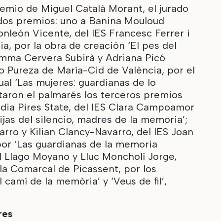
remio de Miguel Català Morant, el jurado
dos premios: uno a Banina Mouloud
nleón Vicente, del IES Francesc Ferrer i
a, por la obra de creación ‘El pes del
 Emma Cervera Subirà y Adriana Picó
o Pureza de María-Cid de València, por el
al ‘Las mujeres: guardianas de lo
taron el palmarés los terceros premios
dia Pires State, del IES Clara Campoamor
ijas del silencio, madres de la memoria’;
arro y Kilian Clancy-Navarro, del IES Joan
por ‘Las guardianas de la memoria
el Llago Moyano y Lluc Moncholí Jorge,
la Comarcal de Picassent, por los
 camí de la memòria’ y ‘Veus de fil’,
res