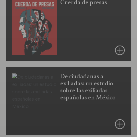
Cuerda de presas
Autor
Jorge García, Fidel
De ciudadanas a
Martínez
exiliadas: un estudio
sobre las exiliadas
Editorial
Astiberri (Sillón
españolas en México
Orejero)
Any
2017
Número d'edició
3