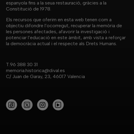
“flotant” d’entre 4.000 i 5.000 interns però
espanyola fins a la seua restauració, gràcies a la
Constitució de 1978.
a finals de 1939 amb l’arribada dels presos
d’Albatera, la xifra va pujar de colp fins als
Els recursos que oferim en esta web tenen com a
12.000-15.000 interns, moment en què la
objectiu difondre l’ocorregut, recuperar la memòria de
situació es va convertir en catastròfica per a
les persones afectades, afavorir la investigació i
tots ells. Finalment el camp va ser
potenciar l’educació en este àmbit, amb vista a reforçar
la democràcia actual i el respecte als Drets Humans.
desmantellat entre finals de desembre de
1941 i gener de 1942. Les 168 pàgines d’este
llibre configuren un relat d’estos fets, amb
T.
96 388 30 31
material gràfic, documents, testimonis i
memoria.historica@dival.es
estudis sobre el camp per a la seua
C/ Juan de Garay, 23, 46017 Valencia
divulgació i coneixement. Les distintes
col·laboracions i entrevistes estan
publicades respectant la llengua original de
l’autor (català i/o castellà).